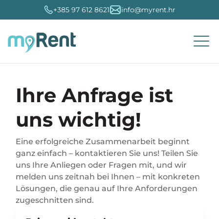
+385 97 612 8621
info@myrent.hr
Ihre Anfrage ist
Reisebüros
Channel-Manager
Immobilienverwaltung
Dynamische Preise
SEO optimierung
Booking.com
Über MyRent
Hrvatski
Verbindung
uns wichtig!
Organisation
Kleine Privatvermieter
Buchungsportale
Reservierungen und Kalender
MyRent-Analyse
Marketing und optimierung
AirBNB
Probieren Sie es kostenlos aus
English
Eine erfolgreiche Zusammenarbeit beginnt
ganz einfach – kontaktieren Sie uns! Teilen Sie
Verwaltung
Große private Vermieter
MyRent eVistor
Konten und Finanzen
Buchhaltung
Digitales Marketing
VRBO
Kundenbetreuung
Slovenski
uns Ihre Anliegen oder Fragen mit, und wir
melden uns zeitnah bei Ihnen – mit konkreten
Dienstleistungen
MyRent Hotel
Mobile Anwendung
Kontofiskalisierung
Externe Integrationen
Urlaub
Häufig gestellte Fragen
French
Lösungen, die genau auf Ihre Anforderungen
zugeschnitten sind.
Lager
Buchungsmaschine
Intelligente Ausrüstung
MyRent CRM
Expedia
Videoanweisungen
Italian