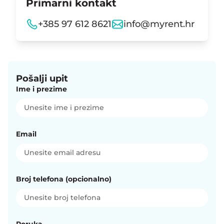
Primarni kontakt
+385 97 612 8621
info@myrent.hr
Websites
Mobile Anwendung für Reinigungskräfte
MyRent CMS
HomeToGo
Anweisungen
Spanish
Automatisierte Kommunikation
Gästeportal
Kroati.de
Deutsch
Pošalji upit
Eigentümer
iCal-Verbindung
Ime i prezime
Email
Broj telefona (opcionalno)
Poruka